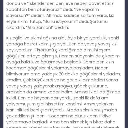
döndü ve “İskender sen beni eve neden davet ettin?
Sabahtan beri oturuyoruz!” dedi. “Ne yapalım
istiyorsun?” dedim. Altımda sadece şortum vardı, kız
eliyle sikimi tutup, “Bunu istiyorum!” dedi. Şortumu
çıkardım, “Al o zaman!” dedim.
Kız eğildi ve sikimi ağzına aldı, öyle bir yalıyordu ki, sanki
yarrağa hasret kalmış gibiydi…Ben de yavaş yavaş kızı
soyuyordum. Tişörtünü çıkardığımda o muhteşem
göğüsleri ortaya çıkmıştı. Hemen südyenini de çıkardım,
ayağa kalktık ve öpüşmeye başladık. Sonra ben kızın
kocaman göğüslerini yalamaya başladım. Neden
bilmiyorum ama yaklaşık 20 dakika göğüslerini yaladım,
emdim. Çok büyüklerdi ve ne garip ki dimdiktiler! Sonra
yavaş yavaş yalayarak aşağıya, göbek çukuruna,
ardından da amına kadar indim. Amına ilk dil attığımda
irkildi. Beni de heycanladırıyordu, sanki ilk defa am
yalıyormuşum gibi hissettim kendimi. Amını yalarken
kızın iniltileri beni çıldırtıyordu. Arada seksi konuşmaları
çok etkilemişti beni. “Kocacım ne olur sik beni!” diye
yalvarmaya başladı. Ama ben sikmek için biraz daha
sabrettim, vücudunun her yerini, her santimini yalamak