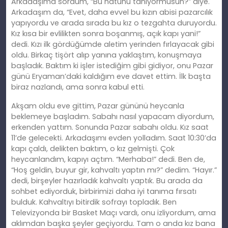
Arkadaşıma sordum, “Bu hatunu tanıyormusun?” diye.
Arkadaşım da, “Evet, daha evvel bu kızın abisi pazarcılık
yapıyordu ve arada sırada bu kız o tezgahta duruyordu.
Kız kısa bir evlilikten sonra boşanmış, açık kapı yani!”
dedi. Kızı ilk gördüğümde aletim yerinden fırlayacak gibi
oldu. Birkaç tişört alıp yanına yaklaştım, konuşmaya
başladık. Baktım ki işler istediğim gibi gidiyor, onu Pazar
günü Eryaman’daki kaldığım eve davet ettim. İlk başta
biraz nazlandı, ama sonra kabul etti.
Akşam oldu eve gittim, Pazar gününü heycanla
beklemeye başladım. Sabahı nasıl yapacam diyordum,
erkenden yattım. Sonunda Pazar sabahı oldu. Kız saat
11’de gelecekti. Arkadaşımı evden yolladım. Saat 10:30’da
kapı çaldı, delikten baktım, o kız gelmişti. Çok
heycanlandım, kapıyı açtım. “Merhaba!” dedi. Ben de,
“Hoş geldin, buyur gir, kahvaltı yaptın mı?” dedim. “Hayır.”
dedi, birşeyler hazırladık kahvaltı yaptık. Bu arada da
sohbet ediyorduk, birbirimizi daha iyi tanıma fırsatı
bulduk. Kahvaltıyı bitirdik sofrayı topladık. Ben
Televizyonda bir Basket Maçı vardı, onu izliyordum, ama
aklımdan başka şeyler geçiyordu. Tam o anda kız bana