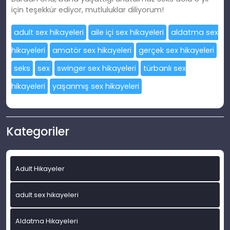
için teşekkür ediyor, mutluluklar diliyorum!
adult sex hikayeleri
aile içi sex hikayeleri
aldatma sex
hikayeleri
amatör sex hikayeleri
gerçek sex hikayeleri
seks
sex
swinger sex hikayeleri
türbanlı sex
hikayeleri
yaşanmış sex hikayeleri
Kategoriler
Adult Hikayeler
adult sex hikayeleri
Aldatma Hikayeleri