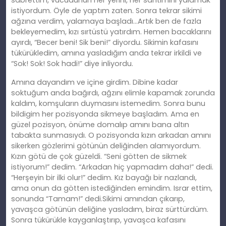
istiyordum. Öyle de yaptım zaten. Sonra tekrar sikimi
ağzına verdim, yalamaya başladı…Artık ben de fazla
bekleyemedim, kızı sırtüstü yatırdım. Hemen bacaklarını
ayırdı, “Becer beni! Sik beni!” diyordu. Sikimin kafasını
tükürükledim, amına yasladığım anda tekrar irkildi ve
“Sok! Sok! Sok hadi!” diye inliyordu.
Amına dayandım ve içine girdim. Dibine kadar
soktuğum anda bağırdı, ağzını elimle kapamak zorunda
kaldım, komşuların duymasını istemedim. Sonra bunu
bildigim her pozisyonda sikmeye başladım. Ama en
güzel pozisyon, önüme domalıp amını bana altın
tabakta sunmasıydı. O pozisyonda kızın arkadan amını
sikerken gözlerimi götünün deliğinden alamıyordum.
Kızın götü de çok güzeldi. “Seni götten de sikmek
istiyorum!” dedim. “Arkadan hiç yapmadım daha!” dedi.
“Herşeyin bir ilki olur!” dedim. Kız bayağı bir nazlandı,
ama onun da götten istediğinden emindim. Israr ettim,
sonunda “Tamam!” dedi.Sikimi amından çıkarıp,
yavaşca götünün deliğine yasladım, biraz sürttürdüm.
Sonra tükürükle kayganlaştırıp, yavaşca kafasını