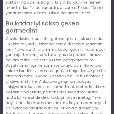
soktum. Kız öyle bir bağırdı ki, çok korktum ve hemen
çıkardım. Kız, “Neden çıkardın, devam et!” dedi. “Canın
yandı sandım!” dedim. “Olsun devam et!” dedi.
Bu kadar iyi sakso çeken
görmedim
O öyle deyince, bu sefer götüne girişim çok sert oldu.
Çığlıklar atıyordu, “İskender seni öldürecem! Mavettin
beni!” diyordu. Bir ara elimi o kadar çok sıktı ki, canı çok
yanmıştı. Üzülmüştüm, fakat yine de götünü sikmeye
devam ettim. Sert sert, hızlı hızlı pompalıyordum.
Boşalmamak için kendimi zor tutuyordum. Sonunda
saldım kendimi ve daracık götüne boşaldım…O gün kızı
akşama kadar, 5 yada 6 defa siktim. Ve bu böylece 5
yıl devam etti. Her Ankaraya gelişimde buluşup
sikişiyorduk. Kızı nerelerde sikmedim ki, arabada siktim,
pazarın tuvaletinde, pastanenin tuvaletinde siktim,
hatta bir keresinde de arkadaşın birinin işlettiği Tekel
bayisinde siktim. Ama son noktayı koyma zamanı geldi,
çok yakında ailesinin bulduğu bir adamla evleniyor.
Burdan ona, bana yaşattığı unutulmaz seks dolu 5 yıl