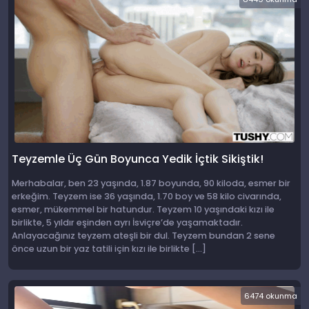
Teyzemle Üç Gün Boyunca Yedik İçtik Sikiştik!
Merhabalar, ben 23 yaşında, 1.87 boyunda, 90 kiloda, esmer bir
erkeğim. Teyzem ise 36 yaşında, 1.70 boy ve 58 kilo civarında,
esmer, mükemmel bir hatundur. Teyzem 10 yaşındaki kızı ile
birlikte, 5 yıldır eşinden ayrı İsviçre’de yaşamaktadır.
Anlayacağınız teyzem ateşli bir dul. Teyzem bundan 2 sene
önce uzun bir yaz tatili için kızı ile birlikte […]
6474 okunma