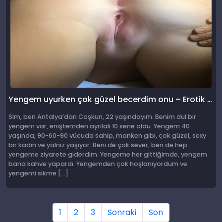
Yengem uyurken çok güzel becerdim onu – Erotik Hikaye
Slm, ben Antalya’dan Coşkun, 22 yaşındayım. Benim dul bir
yengem var, eniştemden ayrılalı 10 sene oldu. Yengem 40
yaşında, 90-60-90 vücuda sahip, manken gibi, çok güzel, sexy
bir kadın ve yalnız yaşıyor. Beni de çok sever, ben de hep
yengeme ziyarete giderdim. Yengeme her gittiğimde, yengem
bana kahve yapardı. Yengemden çok hoşlanıyordum ve
yengemi sikme […]
1
2
3
Sonraki
Son