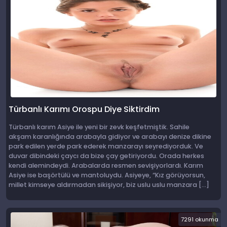
Türbanlı Karımı Orospu Diye Siktirdim
Türbanlı karım Asiye ile yeni bir zevk keşfetmiştik. Sahile
akşam karanlığında arabayla gidiyor ve arabayı denize dikine
park edilen yerde park ederek manzarayı seyrediyorduk. Ve
duvar dibindeki çaycı da bize çay getiriyordu. Orada herkes
kendi alemindeydi. Arabalarda resmen sevişiyorlardı. Karım
Asiye ise başörtülü ve mantoluydu. Asiyeye, “Kız görüyorsun,
millet kimseye aldırmadan sikişiyor, biz uslu uslu manzara […]
7291 okunma