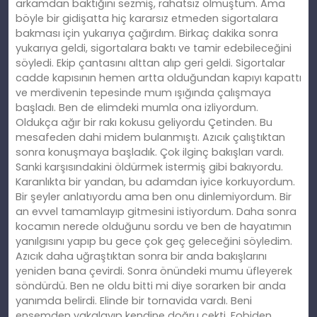
arkamdan baktığını sezmiş, rahatsız olmuştum. Ama
böyle bir gidişatta hiç kararsız etmeden sigortalara
bakması için yukarıya çağırdım. Birkaç dakika sonra
yukarıya geldi, sigortalara baktı ve tamir edebileceğini
söyledi. Ekip çantasını alttan alıp geri geldi. Sigortalar
cadde kapısının hemen artta olduğundan kapıyı kapattı
ve merdivenin tepesinde mum ışığında çalışmaya
başladı. Ben de elimdeki mumla ona izliyordum.
Oldukça ağır bir rakı kokusu geliyordu Çetinden. Bu
mesafeden dahi midem bulanmıştı. Azıcık çalıştıktan
sonra konuşmaya başladık. Çok ilginç bakışları vardı.
Sanki karşısındakini öldürmek istermiş gibi bakıyordu.
Karanlıkta bir yandan, bu adamdan iyice korkuyordum.
Bir şeyler anlatıyordu ama ben onu dinlemiyordum. Bir
an evvel tamamlayıp gitmesini istiyordum. Daha sonra
kocamın nerede olduğunu sordu ve ben de hayatımın
yanılgısını yapıp bu gece çok geç geleceğini söyledim.
Azıcık daha uğraştıktan sonra bir anda bakışlarını
yeniden bana çevirdi. Sonra önündeki mumu üfleyerek
söndürdü. Ben ne oldu bitti mi diye sorarken bir anda
yanımda belirdi. Elinde bir tornavida vardı. Beni
ensemden yakalayıp kendine doğru çekti. Fobiden