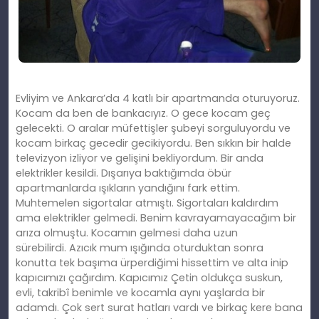
Evliyim ve Ankara’da 4 katlı bir apartmanda oturuyoruz.
Kocam da ben de bankacıyız. O gece kocam geç
gelecekti. O aralar müfettişler şubeyi sorguluyordu ve
kocam birkaç gecedir gecikiyordu. Ben sıkkın bir halde
televizyon izliyor ve gelişini bekliyordum. Bir anda
elektrikler kesildi. Dışarıya baktığımda öbür
apartmanlarda ışıkların yandığını fark ettim.
Muhtemelen sigortalar atmıştı. Sigortaları kaldırdım
ama elektrikler gelmedi. Benim kavrayamayacağım bir
arıza olmuştu. Kocamın gelmesi daha uzun
sürebilirdi. Azıcık mum ışığında oturduktan sonra
konutta tek başıma ürperdiğimi hissettim ve alta inip
kapıcımızı çağırdım. Kapıcımız Çetin oldukça suskun,
evli, takribî benimle ve kocamla aynı yaşlarda bir
adamdı. Çok sert surat hatları vardı ve birkaç kere bana