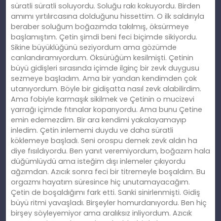
süratli süratli soluyordu. Soluğu rakı kokuyordu. Birden
amımı yırtılırcasına dolduğunu hissettim. O ilk saldırıyla
beraber soluğum boğazımda takılmış, öksürmeye
başlamıştım. Çetin şimdi beni feci biçimde sikiyordu.
Sikine büyüklüğünü seziyordum ama gözümde
canlandıramıyordum. Öksürüğüm kesilmişti. Çetinin
büyü gidişleri sırasında içimde ilginç bir zevk duygusu
sezmeye başladım. Ama bir yandan kendimden çok
utanıyordum. Böyle bir gidişatta nasıl zevk alabilirdim.
Ama fobiyle karmaşık sikilmek ve Çetinin o mucizevi
yarrağı içimde fıtınalar koparıyordu. Ama bunu Çetine
emin edemezdim. Bir ara kendimi yakalayamayıp
inledim. Çetin inlememi duydu ve daha süratli
köklemeye başladı. Seni orospu demek zevk aldın ha
diye fısıldıyordu. Ben yanıt veremiyordum, boğazım hala
düğümlüydü ama isteğim dışı inlemeler çıkıyordu
ağzımdan. Azıcık sonra feci bir titremeyle boşaldım. Bu
orgazmı hayatım süresince hiç unutamayacağım.
Çetin de boşaldığımı fark etti. Sanki sinirlenmişti. Gidiş
büyü ritmi yavaşladı. Birşeyler homurdanıyordu. Ben hiç
birşey söyleyemiyor ama aralıksız inliyordum. Azıcık