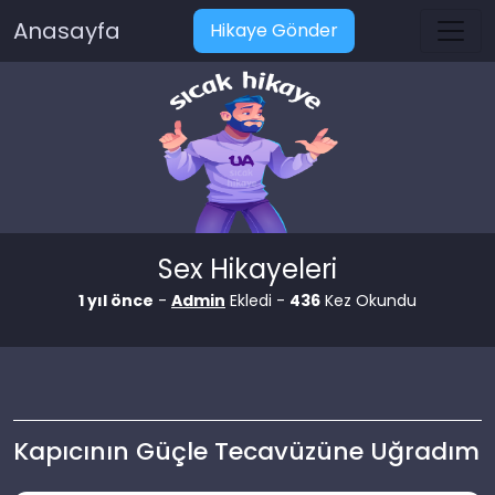
Anasayfa
Hikaye Gönder
Sex Hikayeleri
1 yıl önce
-
Admin
Ekledi -
436
Kez Okundu
Kapıcının Güçle Tecavüzüne Uğradım