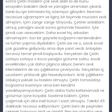
sonra Çetin madem çok zevk aldın bi de bunu
sınayalım bakalım dedi ve yarrağını amımdan çıkardı.
Sanki bu işin bitmesini hiç istemiyor gibiydim. Resmen
tecavüze uğramıştım ve ilginç bir biçimde mucizevi zevk
almıştım. İçim zangır zangır titriyordu. Çetinin sırılsıklam
olmuş yarrağını azıcık sonra götümde hissetim. İşte
şimdi can verecektim. Daha evvel hiç arkadan
almamıştım. Son bir gayretle boğazımı nemlendirdim
ve lütfen yapma diyebildim. Çetin ise ne o, azıcık evvel
çok güzeline gidiyordu ama diye yanıt verdi. Anlaşılan
tecavüz temel şimdi başlıyordu. Gerçekten de Çetin
zorlaya zorlaya o koca yarağını götüme soktu. Azıcık
evvelkinden çok daha çılgınca sikiyor, benim zevk
inlemelerimi de acı çığlıklarına çeviriyordu. Gerçekten iç
uzuvlarım yırtılacak gibi hissediyordum. Artık çığlıklarım
oldukça yüksek su baskını olmuştu. Çetin tornavidayı
boğazıma bastırıyor ama ben kendimi
yasaklayamıyordum. Çetin daha fazla katlanamadı ve
götümün içine boşaldı. Saatime baktım. Çetini
çağırmak için alta ineli bütün 1 saat olmuştu. Takribî 45
dakikadır tecavüz ediliyordum. Çetin beni de peşinden
çekerek banyoya girdi ve arınıldı. Ben ise oracıkta yere