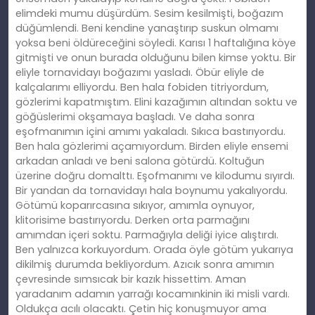
elimdeki mumu düşürdüm. Sesim kesilmişti, boğazım
düğümlendi. Beni kendine yanaştırıp suskun olmamı
yoksa beni öldüreceğini söyledi. Karısı 1 haftalığına köye
gitmişti ve onun burada olduğunu bilen kimse yoktu. Bir
eliyle tornavidayı boğazımı yasladı. Öbür eliyle de
kalçalarımı elliyordu. Ben hala fobiden titriyordum,
gözlerimi kapatmıştım. Elini kazağımın altından soktu ve
göğüslerimi okşamaya başladı. Ve daha sonra
eşofmanımın içini amımı yakaladı. Sıkıca bastırıyordu.
Ben hala gözlerimi açamıyordum. Birden eliyle ensemi
arkadan anladı ve beni salona götürdü. Koltuğun
üzerine doğru domalttı. Eşofmanımı ve kilodumu sıyırdı.
Bir yandan da tornavidayı hala boynumu yakalıyordu.
Götümü koparırcasına sıkıyor, amımla oynuyor,
klitorisime bastırıyordu. Derken orta parmağını
amımdan içeri soktu. Parmağıyla deliği iyice alıştırdı.
Ben yalnızca korkuyordum. Orada öyle götüm yukarıya
dikilmiş durumda bekliyordum. Azıcık sonra amımın
çevresinde sımsıcak bir kazık hissettim. Aman
yaradanım adamın yarrağı kocamınkinin iki misli vardı.
Oldukça acılı olacaktı. Çetin hiç konuşmuyor ama