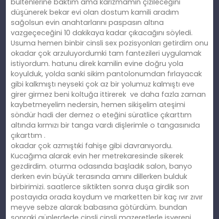
bültenlerine baktım ama karizmamın çizileceğini
düşünerek bekar evi olan dostum kamili aradım
sağolsun evin anahtarlarını paspasın altına
vazgeçeceğini 10 dakikaya kadar çıkacağını söyledi.
Usuma hemen binbir cinsli sex pozisyonları getirdim onu
okadar çok arzuluyordumki tam fantezileri uygulamak
istiyordum. hatunu direk kamilin evine doğru yola
koyulduk, yolda sanki sikim pantolonumdan fırlayacak
gibi kalkmıştı neyseki çok az bir yolumuz kalmıştı eve
girer girmez beni koltuğa ittirerek ve daha fazla zaman
kaybetmeyelim nedersin, hemen sikişelim ateşimi
söndür hadi der demez o eteğini süratlice çıkarttım
altında kırmızı bir tanga vardı dişlerimle o tangasınıda
çıkarttım .
okadar çok azmıştıki fahişe gibi davranıyordu.
Kucağıma alarak evin her metrekaresinde sikerek
gezdirdim. oturma odasında başladık salon, banyo
derken evin büyük terasında amını dillerken bulduk
birbirimizi. saatlerce siktikten sonra duşa girdik son
postayıda orada koydum ve marketten bir kaç ıvır zıvır
meyve sebze alarak babasına götürdüm. bundan
sonraki günlerdede cinsli cinsli mazeretlerle işvereni