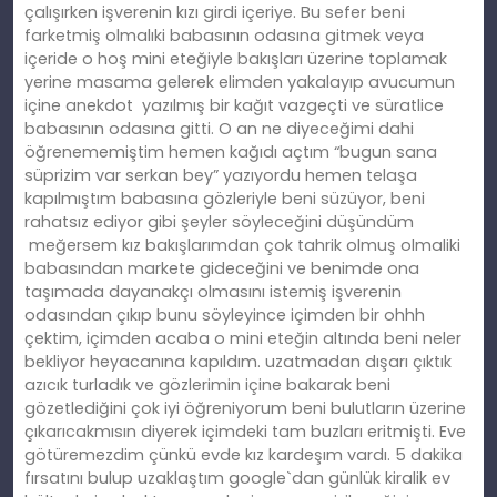
çalışırken işverenin kızı girdi içeriye. Bu sefer beni
farketmiş olmalıki babasının odasına gitmek veya
içeride o hoş mini eteğiyle bakışları üzerine toplamak
yerine masama gelerek elimden yakalayıp avucumun
içine anekdot yazılmış bir kağıt vazgeçti ve süratlice
babasının odasına gitti. O an ne diyeceğimi dahi
öğrenememiştim hemen kağıdı açtım “bugun sana
süprizim var serkan bey” yazıyordu hemen telaşa
kapılmıştım babasına gözleriyle beni süzüyor, beni
rahatsız ediyor gibi şeyler söyleceğini düşündüm
meğersem kız bakışlarımdan çok tahrik olmuş olmaliki
babasından markete gideceğini ve benimde ona
taşımada dayanakçı olmasını istemiş işverenin
odasından çıkıp bunu söyleyince içimden bir ohhh
çektim, içimden acaba o mini eteğin altında beni neler
bekliyor heyacanına kapıldım. uzatmadan dışarı çıktık
azıcık turladık ve gözlerimin içine bakarak beni
gözetlediğini çok iyi öğreniyorum beni bulutların üzerine
çıkarıcakmısın diyerek içimdeki tam buzları eritmişti. Eve
götüremezdim çünkü evde kız kardeşım vardı. 5 dakika
fırsatını bulup uzaklaştım google`dan günlük kiralik ev