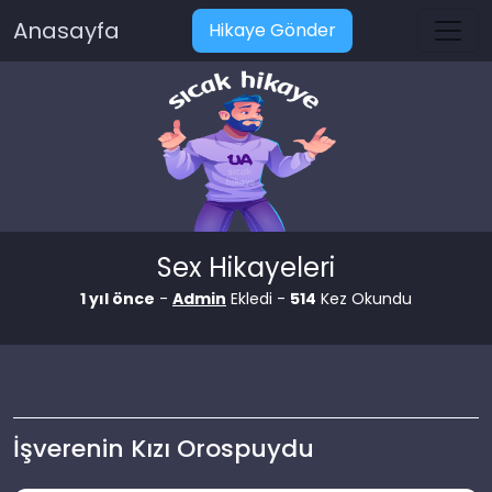
Anasayfa
Hikaye Gönder
Sex Hikayeleri
1 yıl önce
-
Admin
Ekledi -
514
Kez Okundu
İşverenin Kızı Orospuydu