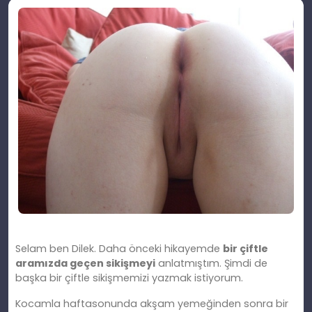
Selam
ben
Dilek. Daha önceki hikayemde
bir çiftle
aramızda geçen sikişmeyi
anlatmıştım. Şimdi de
başka bir çiftle sikişmemizi yazmak istiyorum.
Kocamla haftasonunda akş
am
yemeğinden sonra bir