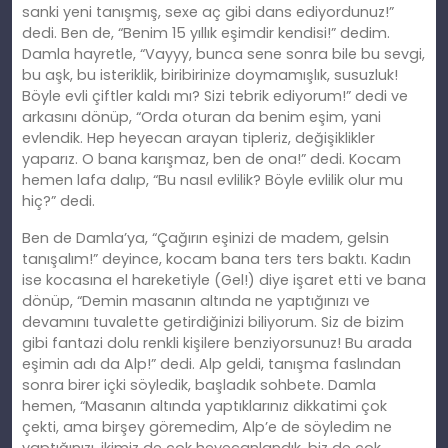
sanki yeni tanışmış, sexe aç gibi dans ediyordunuz!”
dedi. Ben de, “Benim 15 yıllık eşimdir kendisi!” dedim.
Damla hayretle, “Vayyy, bunca sene sonra bile bu sevgi,
bu aşk, bu isteriklik, biribirinize doymamışlık, susuzluk!
Böyle evli çiftler kaldı mı? Sizi tebrik ediyorum!” dedi ve
arkasını dönüp, “Orda oturan da benim eşim, yani
evlendik. Hep heyecan arayan tipleriz, değişiklikler
yaparız. O bana karışmaz, ben de ona!” dedi. Kocam
hemen lafa dalıp, “Bu nasıl evlilik? Böyle evlilik olur mu
hiç?” dedi.
Ben de Damla’ya,
“
Çağırın eşinizi de madem, gelsin
tanışalım!” deyince, kocam bana ters ters baktı. Kadın
ise kocasına el hareketiyle (Gel!) diye işaret etti ve bana
dönüp, “Demin masanın altında ne yaptığınızı ve
devamını tuvalette getirdiğinizi biliyorum. Siz de bizim
gibi fantazi dolu renkli
ki
şilere benziyorsunuz! Bu arada
eşimin adı da Alp!” dedi. Alp geldi, tanışma faslından
sonra birer içki söyledik, başladık sohbete. Damla
hemen, “Masanın altında yaptıklarınız dikkatimi çok
çekti, ama birşey göremedim, Alp’e de söyledim ne