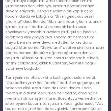
boşalmaya başladım. Ama kocam halen
am
ımı
yırtarcasına beni sikmeye, amıma pompalamaya
devam ediyordu. Derken tuvaletin dış kapısı açıldı.
Kocam durdu ve kulağıma, “Birileri geldi, sus sesini
çıkarma!” dedi. Ben de, “Sikini
am
ımdan çıkarma, bırak
içimde kalsın!” dedim. Az sonra bir kadın şarkı
söyeleyerek yandaki tuavalete girdi, şırıl şırıl işedi ve
lavaboda elini yı
kay
ıp çıktı. Kocam da hemen tüm
hızıyla beni sikmeye devam etti. Beni birkez daha
boşalttıktan sonra, “Geliyorum!” dedi ve sikini
am
ımdan
çıkardı. Hemen döndüm ağzıma ağzıma aldım ve
boşaldı. Döllerini yuttuktan sonra temizlendik, silindik,
ağzmı çalkaladım, çıktık
tuvaletten
, yerimize doğru
yürümeye başladık.
Tam yerimize oturduk
ki
, o kadın geldi, selam verdi,
“Oturbailirmiyim? Ben Damla!” dedi. Ben şaşkın şaşkın
bakarken elini uzattı. “Ben de Dilek!” dedim. Kadın,
“Memnun oldum!” dedi. “Ben de!” dedim, ama hiçde
memnun olmamıştım inanın. Bozuntuya vermedim ve
istemeyerek kocamı tanıştırdım. Kadın gülümsedi, “Vay
be, demek eşiniz! Ben de sevgilisiniz sanmıştım. Çünkü