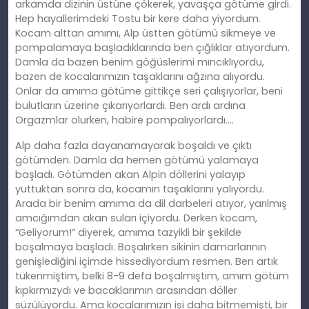
arkamda dizinin üstüne çökerek, yavaşça götüme girdi.
Hep hayallerimdeki Tostu bir kere daha yiyordum.
Kocam alttan amımı, Alp üstten götümü sikmeye ve
pompalamaya başladıklarında ben çığlıklar atıyordum.
Damla da bazen benim göğüslerimi mıncıklıyordu,
bazen de kocalarımızın taşaklarını ağzına alıyordu.
Onlar da
am
ıma götüme gittikçe seri çalışıyorlar, beni
bulutların üzerine çıkarıyorlardı. Ben ardı ardına
Orgazmlar olurken, habire pompalıyorlardı….
Alp daha fazla dayanamayarak boşaldı ve çıktı
götümden. Damla da hemen götümü yalamaya
başladı
.
Götümden akan Alpin döllerini yalayıp
yuttuktan sonra da, kocamın taşaklarını yalıyordu.
Arada bir benim
am
ıma da dil darbeleri atıyor, yarılmış
amcığımdan akan suları içiyordu. Derken kocam,
“Geliyorum!” diyerek,
am
ıma tazyikli bir şekilde
boşalmaya başladı. Boşalırken sikinin damarlarının
genişlediğini içimde hissediyordum resmen. Ben artık
tükenmiş
tim
, belki 8-9 defa boşalmıştım, amım götüm
kıpkırmızydı ve bacaklarımın arasından döller
süzülüyordu. Ama kocalarımızın işi daha bitmemişti, bir