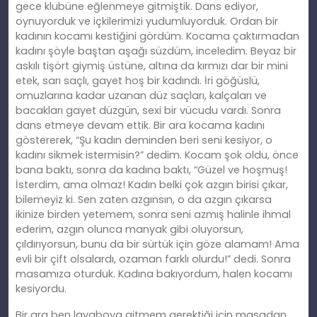
gece klubüne eğlenmeye gitmiştik. Dans ediyor,
oynuyorduk ve içkilerimizi yudumluyorduk. Ordan bir
kadının kocamı kestiğini gördüm. Kocama çaktırmadan
kadını şöyle baştan aşağı süzdüm, inceledim. Beyaz bir
askılı tişört giymiş üstüne, altına da kırmızı dar bir mini
etek, sarı saçlı, gayet hoş bir kadındı. İri göğüslü,
omuzlarına kadar uzanan düz saçları, kalçaları ve
bacakları gayet düzgün, sexi bir vücudu vardı. Sonra
dans etmeye devam ettik. Bir ara kocama kadını
göstererek, “Şu kadın deminden beri seni kesiyor, o
kadını
sikmek
istermisin?” dedim. Kocam şok oldu, önce
bana baktı, sonra da kadına baktı, “Güzel ve hoşmuş!
İ
sterdim
, ama olmaz! Kadın belki çok azgın birisi çıkar,
bilemeyiz
ki
. Sen zaten azgı
ns
ın, o da azgın çıkarsa
ikinize birden yetemem, sonra seni azmış halinle ihmal
ederim, azgın olunca manyak gibi oluyorsun,
çıldırıyorsun, bunu da bir sürtük için göze alamam! Ama
evli bir çift olsalardı, ozaman farklı olurdu!” dedi. Sonra
masamıza oturduk. Kadına bakıyordum, halen kocamı
kesiyordu.
Bir ara
ben
lavaboya gitmem gerektiği için masadan