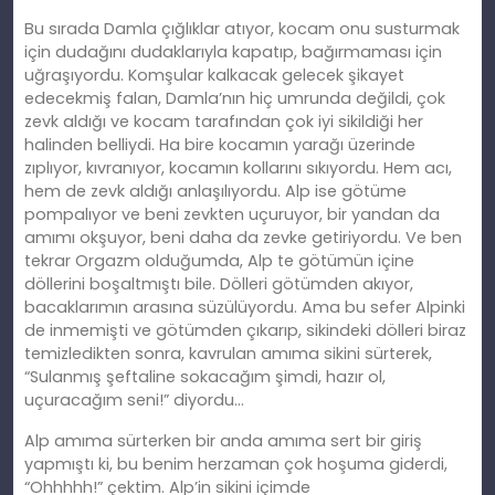
Bu sırada Damla çığlıklar atıyor, kocam onu susturmak
için dudağını dudaklarıyla kapatıp, bağırmaması için
uğraşıyordu. Komşular kalkacak gelecek şikayet
edecekmiş falan, Damla’nın hiç umrunda değildi, çok
zevk aldığı ve kocam tarafından çok iyi sikildiği her
halinden belliydi. Ha bire kocamın yarağı üzerinde
zıplıyor, kıvranıyor, kocamın kollarını sıkıyordu. Hem
ac
ı,
hem de zevk aldığı anlaşılıyordu. Alp ise götüme
pompalıyor ve beni zevkten uçuruyor, bir yandan da
amımı okşuyor, beni daha da zevke getiriyordu. Ve ben
tekrar Orgazm olduğumda, Alp te götümün içine
döllerini boşaltmıştı bile. Dölleri götümden akıyor,
bacaklarımın arasına süzülüyordu. Ama bu sefer Alpinki
de inmemişti ve götümden çıkarıp, sikindeki dölleri biraz
temizledikten sonra, kavrulan
am
ıma sikini sürterek,
“Sulanmış şeftaline sokacağım şimdi, hazır ol,
uçuracağım seni!” diyordu…
Alp
am
ıma sürterken bir anda amıma sert bir giriş
yapmıştı ki, bu benim herzaman çok hoşuma giderdi,
“Ohhhhh!” çektim. Alp’in sikini içimde