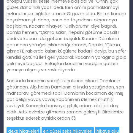
orospu yüksek sesle inlemeye başladı ve “Ohhh, çok
güzel, daha hızlı yap!” dedi. Ben
am
ını parmaklamayı
hızlandırınca çığlıklar atarak Orgazm oldu. Bir tek kocam
boşalmamıştı daha, onun da taşaklarını okşamaya
başladım. Kocam nihayet, “Geliyorum!” diye bağırdı.
Damla hemen, “Çı
kma
sakın, hepsini götüme boşalt!”
dedi ve kocam da götüne boşaldı. Kocam Damlanın
götünden yarağını çıkaracağı zaman, Damla, “Çı
kma
,
çıkma! Bırak orda kalsın küçülene kadar!” deyip, bu sefer
kendisi götünü ileri geri yaparak kocamın yarağına gidip
gelmeye başladı. Anlaşılan kocamın yarağını götten
yemeye alışmış ve zevk alıyordu…
Sonunda kocamın yarağı küçülünce çıkardı Damlanın
götünden. Alp
halen
Damlanın altında yattığından, son
manzarayı göremedi tabii: Damlanın kocaman açılmış
göt deliği yavaş yavaş kapanırken izlemek müthiş
zevkliydi. Kocamla banyoya gittik, adam akıllı bir duş
aldık. Artık evimize gitmenin zamanı gelmişti. Birbirimize
teşekkür ederek ayrıldık ordan 🙂
deks hikayeleri
en güzel seks hikayeleri
hikaye oku