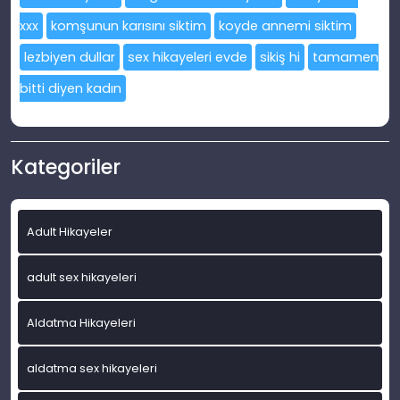
xxx
komşunun karısını siktim
koyde annemi siktim
lezbiyen dullar
sex hikayeleri evde
sikiş hi
tamamen
bitti diyen kadın
Kategoriler
Adult Hikayeler
adult sex hikayeleri
Aldatma Hikayeleri
aldatma sex hikayeleri