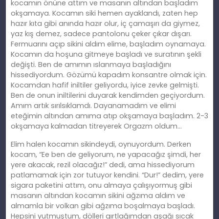
kocamın önüne attım ve masanın altından başladım
okşamaya. Kocamın siki hemen ayaklandı, zaten hep
hazır kıta gibi anında hazır olur, iç çamaşırı da giymez,
yaz kış demez, sadece pantolonu çeker çıkar dışarı.
Fermuarını açıp sikini aldım elime, başladım oynamaya.
Kocamın da hoşuna gitmeye başladı ve suratının şekli
değişti. Ben de
am
ımın ıslanmaya başladığını
hissediyordum. Gözümü kapadım konsantre olmak için.
Kocamdan hafif iniltiler geliyordu, iyice zevke gelmişti.
Ben de onun iniltilerini duyarak kendimden geçiyordum.
Amım artık sırılsıklamdı. Dayanamadım ve elimi
eteğimin altından
am
ıma atıp okşamaya başladım. 2-3
okşamaya kalmadan titreyerek Orgazm oldum…
Elim halen kocamın sikindeydi, oynuyordum. Derken
kocam, “Ee
ben
de geliyorum, ne yapacağız şimdi, her
yere akacak, rezil olacağız!” dedi, ama hissediyorum
patlamamak için zor tutuyor kendini. “Dur!” dedim, yere
sigara paketini attım, onu almaya çalışıyormuş gibi
masanın altından kocamın sikini ağzıma aldım ve
almamla bir volkan gibi ağzıma boşalmaya başladı.
Hepsini yutmuştum, dölleri gırtlağımdan aşağı sıcak