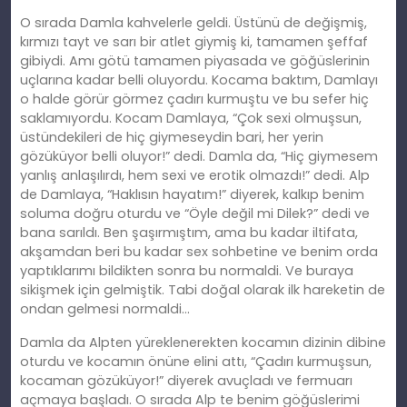
O sırada Damla kahvelerle geldi. Üstünü de değişmiş,
kırmızı tayt ve sarı bir atlet giymiş
ki
, tamamen şeffaf
gibiydi. Amı götü tamamen piyasada ve göğüslerinin
uçlarına kadar belli oluyordu. Kocama baktım, Damlayı
o halde görür görmez çadırı kurmuştu ve bu sefer hiç
saklamıyordu. Kocam Damlaya, “Çok sexi olmuşsun,
üstündekileri de hiç giymeseydin
bari
, her yerin
gözüküyor belli oluyor!” dedi. Damla da, “Hiç giymesem
yanlış anlaşılırdı, hem sexi ve erotik olmazdı!” dedi. Alp
de Damlaya, “Haklısın hayatım!” diyerek, kalkıp benim
soluma doğ
ru
oturdu ve “Öyle değil mi Dilek?” dedi ve
bana sarıldı. Ben şaşırmıştım, ama bu kadar iltifata,
akşamdan beri bu kadar sex sohbetine ve benim orda
yaptıklarımı bildikten sonra bu normaldi. Ve buraya
sikişmek için gelmiştik. Tabi doğal olarak ilk hareketin de
ondan gelmesi normaldi…
Damla da Alpten yüreklenerekten kocamın dizinin dibine
oturdu ve kocamın önüne elini attı, “Çadırı kurmuşsun,
kocaman gözüküyor!” diyerek avuçladı ve fermuarı
açmaya başladı. O sırada Alp te benim göğüslerimi