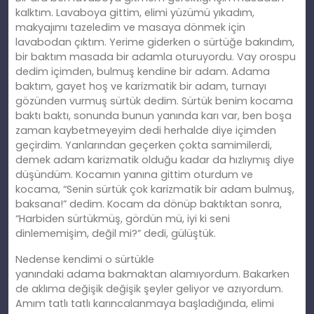
kalktım. Lavaboya gittim, elimi yüzümü yıkadım,
makyajımı
tazeledim
ve masaya dönmek için
lavabodan çıktım. Yerime giderken o sürtüğe bakındım,
bir baktım masada bir adamla oturuyordu. Vay orospu
dedim içimden, bulmuş kendine bir adam. Adama
baktım, gayet hoş ve karizmatik bir adam, turnayı
gözünden vurmuş sürtük dedim. Sürtük benim kocama
baktı baktı, sonunda bunun yanında karı var, ben boşa
zaman kaybetmeyeyim dedi herhalde diye içimden
geçirdim. Yanlarından geçerken çokta samimilerdi,
demek adam karizmatik olduğu kadar da hızlıymış diye
düşündüm. Kocamın yanına gittim oturdum ve
kocama, “Senin sürtük çok karizmatik bir adam bulmuş,
baksana!” dedim. Kocam da dönüp baktıktan sonra,
“Harbiden sürtükmüş, gördün mü, iyi
ki
seni
dinlememişim, değil mi?” dedi, gülüştük.
Nedense kendimi o sürtükle
yanındaki
adama
bakmaktan alamıyordum. Bakarken
de aklıma değişik değişik şeyler geliyor ve azıyordum.
Amım tatlı tatlı karıncalanmaya başladığında, elimi