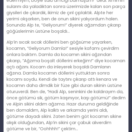
edermiyim, böyle sulu amcığı bulmuşum!” dedi. Amımın
sularını da yaladıktan sonra üzerimizde kalan son parça
giysileri de çıkardık, ikimiz de çırıl çıplaktık. Alpte her
yerimi okşarken, ben
de
onun sikini yalıyordum halen.
Sonunda Alp te, “Geliyorum!” diyerek ağzımdan çıkarıp
göğüslerimin üstüne boşaldı…
Alp’in sıcak sıcak döllerini ben göğsüme yayarken,
kocamın,
“
Geliyorum Damla!” sesiyle kafamı çevirdim
onlara baktım. Damla da kocamın sikini ağzından
çıkarıp, “Ağzıma boşalt döllerini erkeğim!” diye kocaman
açtı ağzını. Kocam da inleyerek boşaldı Damlanın
ağzına. Damla kocamın döllerini yuttuktan sonra
kocamı soydu. Kendi de taytını çıkarıp attı kenara ve
kocamın daha dimdik bir füze gibi duran sikinin üstüne
oturuverdi. Ben de, “Hadi Alp, seninkini de kaldı
ray
ım da,
önce götümü sik, götüm kaşınıyor, kaşı götümü!” dedim
ve Alpin sikini aldım ağzıma. Hazır duruma geldiğinde
ben domaldım, Alp kalktı ve arkamda yerini aldı,
götüme dayadı sikini. Zaten benim göt kocamın sikine
alışık olduğundan, Alp’in sikini çar çabuk alıverdim
götüme ve bir,
“
Oohhhh!” çektim…