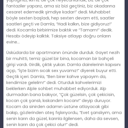
yaptığınızı, ikimiz
de
çok heyecanlandık, biz de çok
fantaziler yaparız, ama siz bizi geçtiniz, biz okadarına
cesaret edemedik şimdiye kadar!” dedi. Muhabbet
böyle sexten başladı, hep sexten devam etti, saatler
saatleri geçti ve Damla, “Hadi kalkın, bize gidiyoruz!”
dedi. Kocamla birbirimize baktık ve “Tamam!” dedik.
Hesabı ödeyip kalktık. Taksiye atlayıp doğ
ru
onların
evine…
Üsküdarda bir apartmanın önünde durduk. Gayet nezih
bir muhitti, temiz güzel bir bina, kocaman bir bahçeli
girişi vardı. Girdik, çıktık yukarı. Damla dairelerinin kapısını
açıp, “İşte bizim sıcak sex yuvamız!” diyerek buyur etti.
Geçtik içeri. Damla, “Ben birer kahve yapayım da,
kendimize gelelim!” dedi. Oturduk kahvelerimizi
beklerken Alple
sohbet
muhabbet ediyorduk. Alp
durmadan bana bakıyor, “Çok güzelsin, çok çekicisin,
kocan çok şanslı, kıskandım kocanı!” deyip duruyor.
Kocam da sinirden adamın üstüne atlayacak gibi
bakıp, gözlerinden ateş fışkırıyordu, “Evet şanslıyım, ama
senin karın da güzel, karınla ilgilensen, daha da sevsen,
senin karın da çok çekici olur!” dedi.