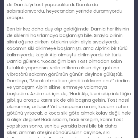
de Damla’yı tost yapacaklardı. Damla da
sabırsızlanıyordu, heyecandan yerinde duramıyordu
orospu.
Ben bir kez daha duş alıp geldiğimde, Damla her ikisinin
de siklerini hazırlamaya başlamıştı bile. Sırayla birinin
sikini ağzına alırken, ötekinin sikini eliyle sıvazlıyordu.
Kocamın siki dikilmeye başlamıştı, ama Alp’inki bir türlü
kalkmıyordu, küçük Alp ölmüştü dirilmiyordu bir türlü.
Damla gülerek, “Kocacığım ben Tost olmadan sakın
tutukluk yapmasın, valla intikam olsun diye götüne
Vibratörü sokarım görürsün günü!” deyince gülüştük.
Damlaya, “Merak etme ben şimdi kaldırırım onu!” dedim
ve yanaştım Alp’in sikine, emmeye yalamaya
başladı
m.
Azdırmak için de, “Hadi Alp, beni sikip inlettiğin
gibi, şu orospu karını sik de aklı başına gelsin, Tost nasıl
olunurmuş anlasın! Yırt orospunun
am
ını, kocam zaten
götünü yırtacak, o koca siki göte almak kolay değil, hele
ki alışık değilse! Hadi sikicim, hadi erkeğim, karını Tost
yaptıktan sonra, sen bu yarakla beni bile bir daha
siker,
am
ımın ateşini söndürüsün!” deyince, siki