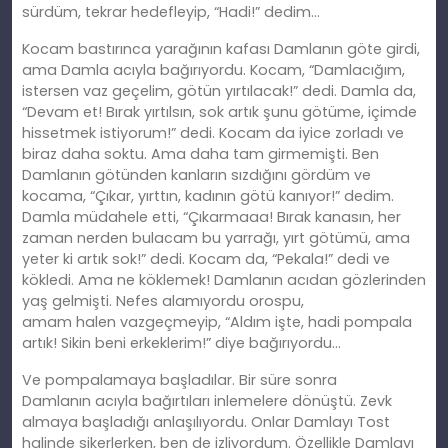
sürdüm, tekrar hedefleyip, “Hadi!” dedim…
Kocam bastırınca yarağının kafası Damlanın göte girdi,
ama Damla acıyla bağırıyordu. Kocam, “Damlacığım,
istersen vaz geçelim, götün yırtılacak!” dedi. Damla da,
“Devam et! Bırak yırtılsın, sok artık şunu götüme, içimde
hissetmek istiyorum!” dedi. Kocam da iyice zorladı ve
biraz daha soktu. Ama daha tam girmemiş
ti.
Ben
Damlanın götünden kanların sızdığını gördüm ve
kocama, “Çıkar, yırttın, kadının götü kanıyor!” dedim.
Damla müdahele etti, “Çıkarmaaa! Bırak kanasın, her
zaman nerden bulacam bu yarrağı, yırt götümü, ama
yeter
ki
artık sok!” dedi. Kocam da, “Pekala!” dedi ve
kökledi. Ama ne köklemek! Damlanın acıdan gözlerinden
yaş gelmişti. Nefes alamıyordu orospu,
amam
halen
vazgeçmeyip, “Aldım işte, hadi pompala
artık! Sikin beni erkeklerim!” diye bağırıyordu…
Ve pompalamaya başladılar. Bir süre sonra
Damlanın
ac
ıyla bağırtıları inlemelere dönüştü. Zevk
almaya başladığı anlaşılıyordu. Onlar Damlayı Tost
halinde sikerlerken, ben de izliyordum. Özellikle Damlayı