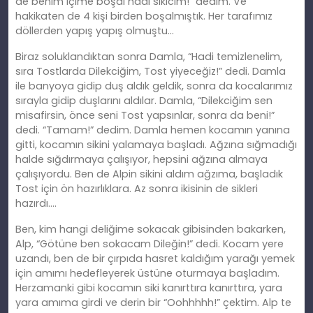
de benim içime boşal hadi sikicim!” dedim. Ve
hakikaten de 4
ki
şi birden boşalmıştık. Her tarafımız
döllerden yapış yapış olmuştu…
Biraz soluklandıktan sonra Damla, “Hadi temizlenelim,
sıra Tostlarda Dilekciğim, Tost yiyeceğiz!” dedi. Damla
ile banyoya gidip duş aldık geldik, sonra da kocalarımız
sırayla gidip duşlarını aldılar. Damla, “Dilekciğim sen
misafirsin, önce seni Tost yapsınlar, sonra da beni!”
dedi. “Tamam!” dedim. Damla hemen kocamın yanına
gitti, kocamın sikini yalamaya başladı. Ağzına sığmadığı
halde sığdırmaya çalışıyor, hepsini ağzına almaya
çalışıyordu. Ben de Alpin sikini aldım ağzıma, başladık
Tost için ön hazırlıklara. Az sonra ikisinin de sikleri
hazırdı….
Ben, kim hangi deliğime sokacak gibisinden bakarken,
Alp, “Götüne ben sokacam Dileğin!” dedi. Kocam yere
uzandı, ben de bir çı
rp
ıda hasret kaldığım yarağı yemek
için amımı hedefleyerek üstüne oturmaya başladım.
Herzamanki gibi kocamın siki kanırttıra kanırttıra, yara
yara
am
ıma girdi ve derin bir “Oohhhhh!” çektim. Alp te