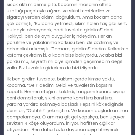
sıcak aktı mideme gitti. Kocamın masanın altına
uzattığı peçeteyle ağzımı ve sikini temizledim ve
sigarayı yerden aldım, doğruldum. Ama kocam daha
çok azmıştı, “Bu bana yetmedi, sikim
halen
taş gibi sert,
bu böyle olmayacak, hadi tuvalete gidelim!” dedi.
Haklıydı, ben de aynı duygular içindeydim. Her an
görülme ve yakalanma korkusu beni de azdırmış ve
adrenelini artırmıştı. “Tamam, gidelim!” dedim. Kalkarken
kafamı çevirdim
ki
, o kadın bize bakıyordu. Acaba bizi
gördü mü, seyretti mi diye içimden geçirmedim değil
valla. Biz tuvalete giderken de bizi izliyordu…
İlk
ben
girdim tuvalete, baktım içerde kimse yoktu,
kocama, “Gel!” dedim. Geldi ve tuvalettin kapısını
kapattı. Hemen eteğimi kaldırdı, tangamı kenara sıyırıp
beni domaltarak, sikini
am
ıma kanırttıra kanıttıra,
yardıra yardıra sokmaya başladı. Hepsini köklediğinde
derin bir, “Oohhh!” çekmiş
tim
. Ve kocam başladı
am
ıma
pompalamaya. O
am
ıma git gel yaptıkça, ben uçuyor,
zevkten 4 köşe oluyordum, inliyor, hafiften çığlıklar
atıyordum. Ben daha fazla dayanamayıp titreyerek