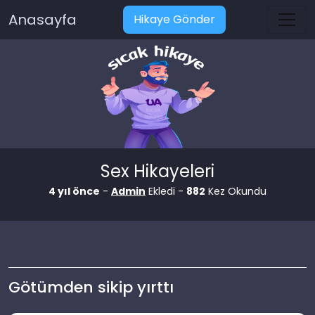
Anasayfa
Hikaye Gönder
Sex Hikayeleri
4 yıl önce
-
Admin
Ekledi -
882
Kez Okundu
Götümden sikip yırttı