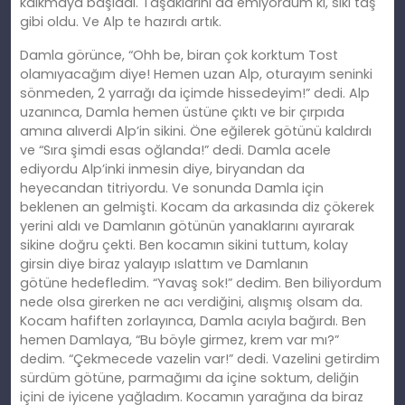
kalkmaya başladı. Taşaklarını da emiyordum
ki
, siki taş
gibi oldu. Ve Alp te hazırdı artık.
Damla görünce, “Ohh be, biran çok korktum Tost
olamıyacağım
diye!
Hemen uzan Alp, oturayım seninki
sönmeden, 2 yarrağı da içimde hissedeyim!” dedi. Alp
uzanınca, Damla hemen üstüne çıktı ve bir çı
rp
ıda
amına alıverdi Alp’in sikini. Öne eğilerek götünü kaldırdı
ve “Sıra şimdi esas oğlanda!” dedi. Damla acele
ediyordu Alp’inki inmesin diye, biryandan da
heyecandan titriyordu. Ve sonunda Damla için
beklenen an gelmişti. Kocam da arkasında diz çökerek
yerini aldı ve Damlanın götünün yanaklarını ayırarak
sikine doğru
çekti.
Ben kocamın sikini tuttum, kolay
girsin diye biraz yalayıp ıslattım ve Damlanın
götüne
hedefledim.
“Yavaş sok!” dedim. Ben biliyordum
nede olsa girerken ne
ac
ı verdiğini, alışmış olsam da.
Kocam hafiften zorlayınca, Damla acıyla bağırdı
.
Ben
hemen Damlaya, “Bu böyle girmez, krem var mı?”
dedim. “Çekmecede vazelin var!” dedi. Vazelini getirdim
sürdüm götüne, parmağımı da içine soktum, deliğin
içini de iyicene yağladı
m.
Kocamın yarağına da biraz