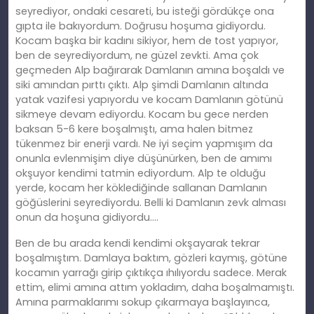
seyrediyor, ondaki cesareti, bu isteği gördükçe ona
gıpta ile bakıyordum. Doğrusu hoşuma gidiyordu.
Kocam başka bir kadını sikiyor, hem de tost yapıyor,
ben de seyrediyordum, ne güzel zevkti. Ama çok
geçmeden Alp bağırarak Damlanın
am
ına boşaldı ve
siki amından pırttı çıktı. Alp şimdi Damlanın altında
yatak vazifesi yapıyordu ve kocam Damlanın götünü
sikmeye devam ediyordu. Kocam bu gece nerden
baksan 5-6 kere boşalmıştı, ama halen bitmez
tükenmez bir enerji vardı. Ne iyi seçim yapmışım da
onunla evlenmişim diye düşünürken, ben de
am
ımı
okşuyor kendimi tatmin ediyordum. Alp te olduğu
yerde, kocam her köklediğinde sallanan Damlanın
göğüslerini seyrediyordu. Belli
ki
Damlanın zevk alması
onun da hoşuna gidiyordu….
Ben de bu arada kendi kendimi okşayarak tekrar
boşalmıştım. Damlaya baktım, gözleri kaymış, götüne
kocamın yarrağı girip çıktıkça ıhılıyordu sadece. Merak
ettim, elimi
am
ına attım yokladım, daha boşalmamıştı.
Amına parmaklarımı sokup çıkarmaya başlayınca,