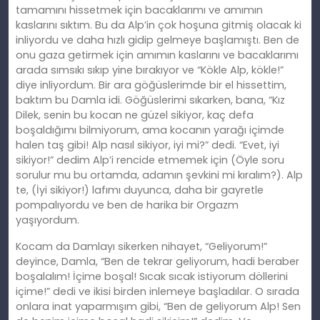
tamamını
hissetmek
için bacaklarımı ve amımın
kaslarını sıktım. Bu da Alp’in çok hoşuna gitmiş olacak ki
inliyordu ve daha hızlı gidip gelmeye başlamıştı. Ben de
onu gaza getirmek için
am
ımın kaslarını ve bacaklarımı
arada sımsıkı sıkıp yine bırakıyor ve “Kökle Alp, kökle!”
diye inliyordum. Bir ara göğüslerimde bir el hissettim,
baktım bu Damla idi. Göğüslerimi sıkarken, bana, “Kız
Dilek, senin bu kocan ne güzel sikiyor, kaç defa
boşaldığımı bilmiyorum, ama kocanın yarağı içimde
halen taş gibi! Alp nasıl sikiyor, iyi mi?” dedi. “Evet, iyi
sikiyor!” dedim Alp’i rencide etmemek için (Öyle soru
sorulur mu bu ortamda, adamın şevkini mi kıralım?). Alp
te, (İyi sikiyor!) lafımı duyunca, daha bir gayretle
pompalıyordu ve ben de harika bir Orgazm
yaşıyordum.
Kocam da Damlayı sikerken nihayet, “Geliyorum!”
deyince, Damla, “Ben de tekrar geliyorum, hadi beraber
boş
alal
ım! İçime boşal! Sıcak sıcak istiyorum döllerini
içime!” dedi ve ikisi birden inlemeye başladılar. O sırada
onlara inat yaparmışım gibi, “Ben de geliyorum Alp! Sen